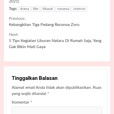
2021)
Tags:
drama
film
hikayat
romansa
sinetron
Continue
Previous:
Kebangkitan Tiga Pedang Roronoa Zoro
Reading
Next:
5 Tips Kegiatan Liburan Nataru Di Rumah Saja, Yang
Gak Bikin Mati Gaya
Tinggalkan Balasan
Alamat email Anda tidak akan dipublikasikan.
Ruas
yang wajib ditandai
*
Komentar
*