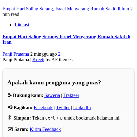
Empat Hari Saling Serang, Israel Menyerang Rumah Sakit di Iran
2
min read
Literasi
Empat Hari Saling Serang, Israel Menyerang Rumah Sakit di
Iran
Panji Pratama
2 minggu ago
2
Panji Pratama
|
Kreeti
by AF themes.
Apakah kamu pengguna yang puas?
☕ Dukung kami:
Saweria
|
Trakteer
📢 Bagikan:
Facebook
|
Twitter
|
LinkedIn
🔖 Simpan:
Tekan
+
untuk bookmark halaman ini.
Ctrl
D
✉️ Saran:
Kirim Feedback