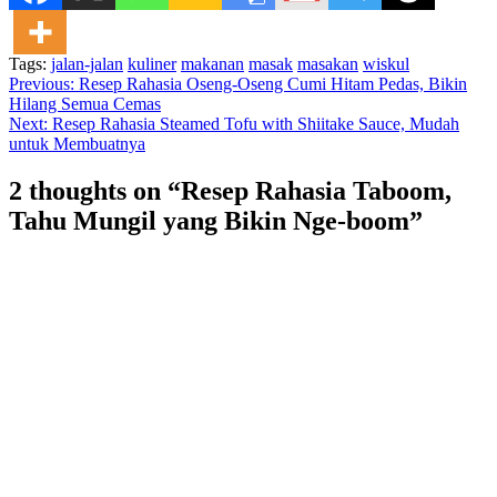
Tags:
jalan-jalan
kuliner
makanan
masak
masakan
wiskul
Continue
Previous:
Resep Rahasia Oseng-Oseng Cumi Hitam Pedas, Bikin
Hilang Semua Cemas
Reading
Next:
Resep Rahasia Steamed Tofu with Shiitake Sauce, Mudah
untuk Membuatnya
2 thoughts on “
Resep Rahasia Taboom,
Tahu Mungil yang Bikin Nge-boom
”