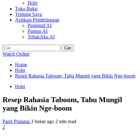
Hobi
Toko Buku
Tentang Saya
Aplikasi Pembelajaran
Pentigraf AI
Pantun AI
TebakAku AI
Cari
untuk:
Watch Online
Home
Hobi
Resep Rahasia Taboom, Tahu Mungil yang Bikin Nge-boom
Hobi
Resep Rahasia Taboom, Tahu Mungil
yang Bikin Nge-boom
Panji Pratama
3 bulan ago
2 min read
2