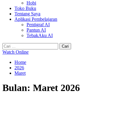
Hobi
Toko Buku
Tentang Saya
Aplikasi Pembelajaran
Pentigraf AI
Pantun AI
TebakAku AI
Cari
untuk:
Watch Online
Home
2026
Maret
Bulan:
Maret 2026