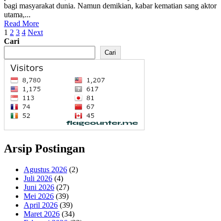
bagi masyarakat dunia. Namun demikian, kabar kematian sang aktor
utama,...
Read More
Paginasi
1
2
3
4
Next
Cari
pos
Cari
Arsip Postingan
Agustus 2026
(2)
Juli 2026
(4)
Juni 2026
(27)
Mei 2026
(39)
April 2026
(39)
Maret 2026
(34)