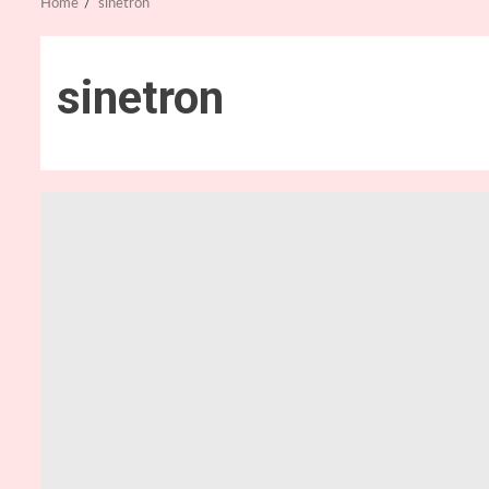
Home
sinetron
sinetron