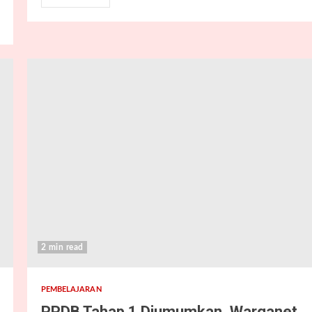
2 min read
PEMBELAJARAN
PPDB Tahap 1 Diumumkan, Warganet