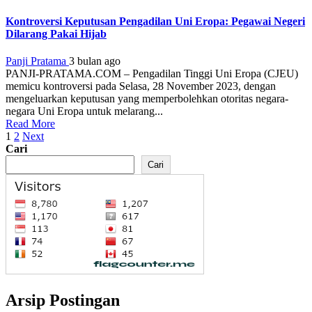
Kontroversi Keputusan Pengadilan Uni Eropa: Pegawai Negeri
Dilarang Pakai Hijab
Panji Pratama
3 bulan ago
PANJI-PRATAMA.COM – Pengadilan Tinggi Uni Eropa (CJEU)
memicu kontroversi pada Selasa, 28 November 2023, dengan
mengeluarkan keputusan yang memperbolehkan otoritas negara-
negara Uni Eropa untuk melarang...
Read More
Paginasi
1
2
Next
Cari
pos
Cari
Arsip Postingan