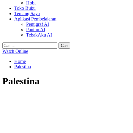
Hobi
Toko Buku
Tentang Saya
Aplikasi Pembelajaran
Pentigraf AI
Pantun AI
TebakAku AI
Cari
untuk:
Watch Online
Home
Palestina
Palestina