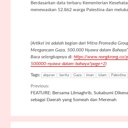
Berdasarkan data terbaru Kementerian Kesehatan
menewaskan 52.862 warga Palestina dan melukai
(Artikel ini adalah bagian dari Mitra Promedia Gro
Mengancam Gaza, 500.000 Nyawa dalam Bahaya
Baca selengkapnya di:
https://www.nongkrong.co
500000-nyawa-dalam-bahaya?page=2
)
Tags:
alquran
berita
Gaza
iman
islam
Palestina
Continue
Previous:
FEATURE: Bersama Lilmaghrib, Sukabumi Dikena
Reading
sebagai Daerah yang Someah dan Merenah