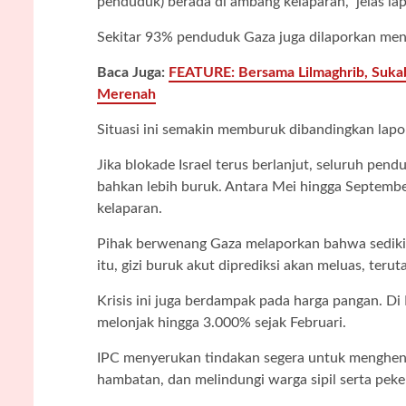
penduduk) berada di ambang kelaparan,” jelas la
Sekitar 93% penduduk Gaza juga dilaporkan men
Baca Juga:
FEATURE: Bersama Lilmaghrib, Suka
Merenah
Situasi ini semakin memburuk dibandingkan lapo
Jika blokade Israel terus berlanjut, seluruh pen
bahkan lebih buruk. Antara Mei hingga September
kelaparan.
Pihak berwenang Gaza melaporkan bahwa sedikitn
itu, gizi buruk akut diprediksi akan meluas, ter
Krisis ini juga berdampak pada harga pangan. Di 
melonjak hingga 3.000% sejak Februari.
IPC menyerukan tindakan segera untuk menghe
hambatan, dan melindungi warga sipil serta peke