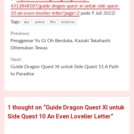
4313848587/guide-dragon-quest-xi-untuk-side-quest-
10-an-even-lovelier-letter?page=2
pada 9 Juli 2022)
Tags:
alur
anime
film
sinetron
Continue
Previous:
Penggemar Yu Gi Oh Berduka, Kazuki Takahashi
Reading
Ditemukan Tewas
Next:
Guide Dragon Quest XI untuk Side Quest 11 A Path
to Paradise
1 thought on “
Guide Dragon Quest XI untuk
Side Quest 10 An Even Lovelier Letter
”