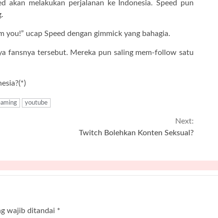
ed akan melakukan perjalanan ke Indonesia. Speed pun
.
rom you!” ucap Speed dengan gimmick yang bahagia.
ya fansnya tersebut. Mereka pun saling mem-follow satu
esia?(*)
eaming
youtube
Next:
Twitch Bolehkan Konten Seksual?
g wajib ditandai
*