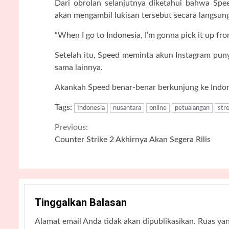
Dari obrolan selanjutnya diketahui bahwa Spe
akan mengambil lukisan tersebut secara langsung
“When I go to Indonesia, I’m gonna pick it up f
Setelah itu, Speed meminta akun Instagram pun
sama lainnya.
Akankah Speed benar-benar berkunjung ke Indon
Tags:
Indonesia
nusantara
online
petualangan
str
Continue
Previous:
Counter Strike 2 Akhirnya Akan Segera Rilis
Reading
Tinggalkan Balasan
Alamat email Anda tidak akan dipublikasikan.
Ruas yan