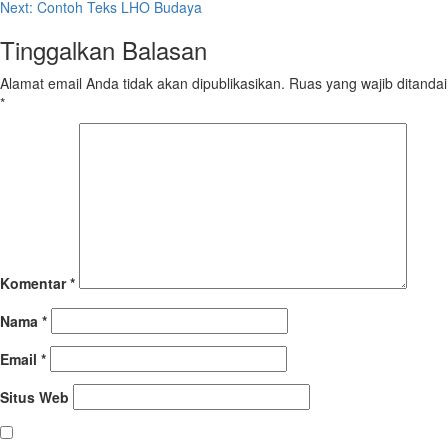
Next:
Contoh Teks LHO Budaya
Reading
Tinggalkan Balasan
Alamat email Anda tidak akan dipublikasikan.
Ruas yang wajib ditandai
*
Komentar
*
Nama
*
Email
*
Situs Web