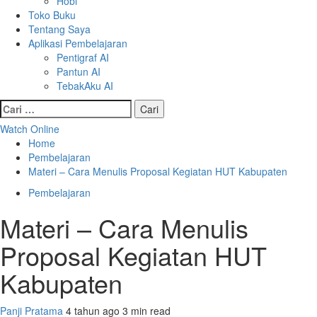
Hobi
Toko Buku
Tentang Saya
Aplikasi Pembelajaran
Pentigraf AI
Pantun AI
TebakAku AI
Cari
untuk:
Watch Online
Home
Pembelajaran
Materi – Cara Menulis Proposal Kegiatan HUT Kabupaten
Pembelajaran
Materi – Cara Menulis
Proposal Kegiatan HUT
Kabupaten
Panji Pratama
4 tahun ago
3 min read