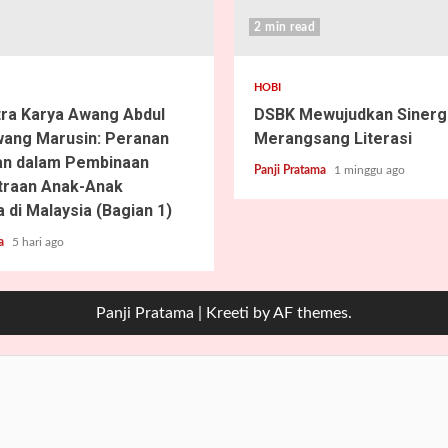
2 min read
HOBI
tra Karya Awang Abdul
DSBK Mewujudkan Sinergi
ang Marusin: Peranan
Merangsang Literasi
an dalam Pembinaan
Panji Pratama
1 minggu ago
traan Anak-Anak
 di Malaysia (Bagian 1)
ma
5 hari ago
Panji Pratama
|
Kreeti
by AF themes.