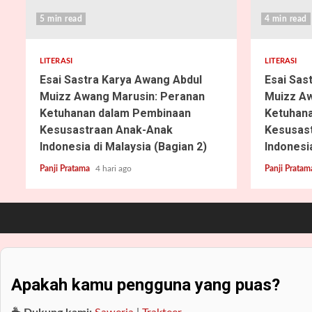
5 min read
4 min read
LITERASI
LITERASI
Esai Sastra Karya Awang Abdul
Esai Sas
Muizz Awang Marusin: Peranan
Muizz Aw
Ketuhanan dalam Pembinaan
Ketuhan
Kesusastraan Anak-Anak
Kesusas
Indonesia di Malaysia (Bagian 2)
Indonesia
Panji Pratama
4 hari ago
Panji Prata
Apakah kamu pengguna yang puas?