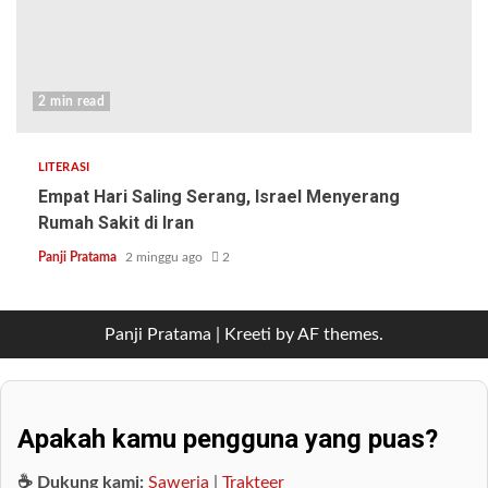
2 min read
LITERASI
Empat Hari Saling Serang, Israel Menyerang
Rumah Sakit di Iran
Panji Pratama
2 minggu ago
2
Panji Pratama
|
Kreeti
by AF themes.
Apakah kamu pengguna yang puas?
☕ Dukung kami:
Saweria
|
Trakteer