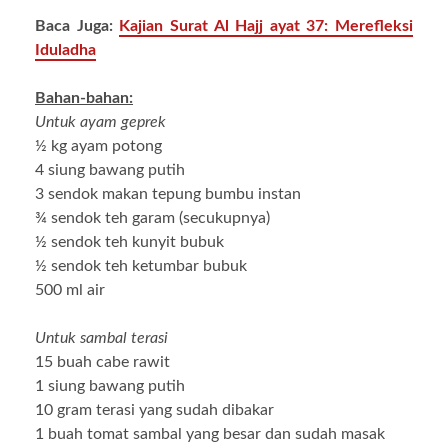
Baca Juga:
Kajian Surat Al Hajj ayat 37: Merefleksi
Iduladha
Bahan-bahan:
Untuk ayam geprek
½ kg ayam potong
4 siung bawang putih
3 sendok makan tepung bumbu instan
¾ sendok teh garam (secukupnya)
½ sendok teh kunyit bubuk
½ sendok teh ketumbar bubuk
500 ml air
Untuk sambal terasi
15 buah cabe rawit
1 siung bawang putih
10 gram terasi yang sudah dibakar
1 buah tomat sambal yang besar dan sudah masak