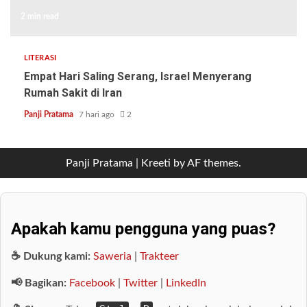
2 min read
LITERASI
Empat Hari Saling Serang, Israel Menyerang
Rumah Sakit di Iran
Panji Pratama
7 hari ago
2
Panji Pratama
|
Kreeti
by AF themes.
Apakah kamu pengguna yang puas?
☕ Dukung kami:
Saweria
|
Trakteer
📢 Bagikan:
Facebook
|
Twitter
|
LinkedIn