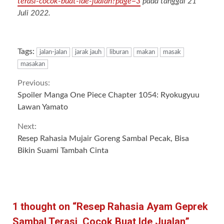
terasi-cocok-buat-ide-jualan?page=3
pada tanggal 21
Juli 2022.
Tags:
jalan-jalan
jarak jauh
liburan
makan
masak
masakan
Continue
Previous:
Spoiler Manga One Piece Chapter 1054: Ryokugyuu
Reading
Lawan Yamato
Next:
Resep Rahasia Mujair Goreng Sambal Pecak, Bisa
Bikin Suami Tambah Cinta
1 thought on “
Resep Rahasia Ayam Geprek
Sambal Terasi, Cocok Buat Ide Jualan
”