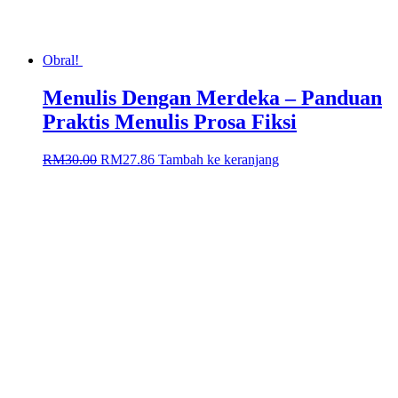
Obral!
Menulis Dengan Merdeka – Panduan
Praktis Menulis Prosa Fiksi
Harga
Harga
RM
30.00
RM
27.86
Tambah ke keranjang
aslinya
saat
adalah:
ini
RM30.00.
adalah:
RM27.86.