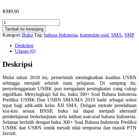
RM
9.90
Kuantitas
300+
Tambah ke keranjang
Soal
Kategori:
Buku
Tag:
bahasa Indonesia
,
kumpulan soal
,
SMA
,
SMP
Bahasa
Indonesia
Deskripsi
Prediksi
Ulasan (0)
UNBK
Dan
Deskripsi
USBN
SMA/MA
Mulai tahun 2018 ini, pemerintah meningkatkan kualitas USBN
2019
sehingga menjadi seluruh mata pelajaran. Di samping itu,
penyelenggaraan UNBK pun mengalami peningkatan yang cukup
signifikan. Menyingkapi hal itu, buku 300+ Soal Bahasa Indonesia
Prediksi UNBK Dan USBN SMA/MA 2019 hadir sebagai solusi
tepat bagi adik-adik kelas XII SMA. Dengan metode penelahaan
kisi-kisi sesuai BNSP, buku ini dapat menjadi alternatif
pembelajaran berkelanjutan serta latihan soal-soal bahasa Indonesia.
Selamat berlatih dengan buku 300+ Soal Bahasa Indonesia Prediksi
UNBK dan USBN untuk meraih nilai sempurna dan masuk PTN
favorit.