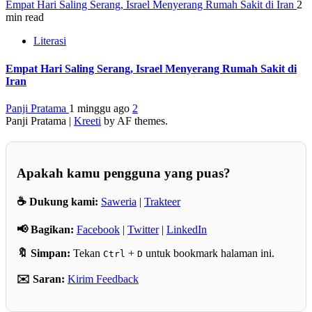
Empat Hari Saling Serang, Israel Menyerang Rumah Sakit di Iran
2
min read
Literasi
Empat Hari Saling Serang, Israel Menyerang Rumah Sakit di
Iran
Panji Pratama
1 minggu ago
2
Panji Pratama
|
Kreeti
by AF themes.
Apakah kamu pengguna yang puas?
☕ Dukung kami:
Saweria
|
Trakteer
📢 Bagikan:
Facebook
|
Twitter
|
LinkedIn
🔖 Simpan:
Tekan
+
untuk bookmark halaman ini.
Ctrl
D
✉️ Saran:
Kirim Feedback