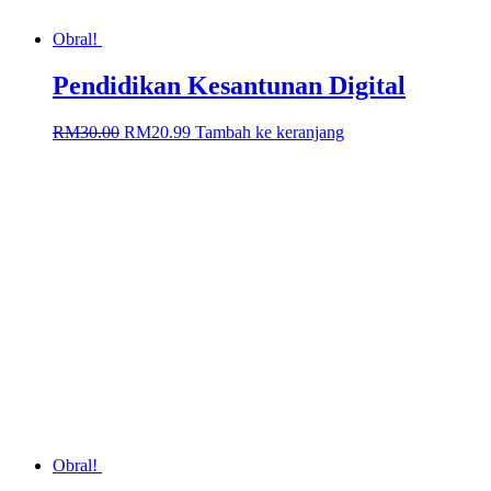
Obral!
Pendidikan Kesantunan Digital
Harga
Harga
RM
30.00
RM
20.99
Tambah ke keranjang
aslinya
saat
adalah:
ini
RM30.00.
adalah:
RM20.99.
Obral!