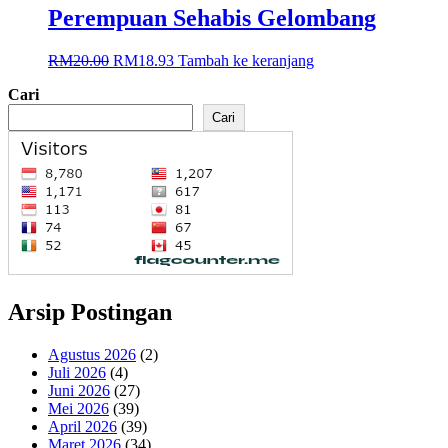
Perempuan Sehabis Gelombang
Harga
Harga
RM
20.00
RM
18.93
Tambah ke keranjang
aslinya
saat
Cari
adalah:
ini
RM20.00.
adalah:
Cari
RM18.93.
Arsip Postingan
Agustus 2026
(2)
Juli 2026
(4)
Juni 2026
(27)
Mei 2026
(39)
April 2026
(39)
Maret 2026
(34)