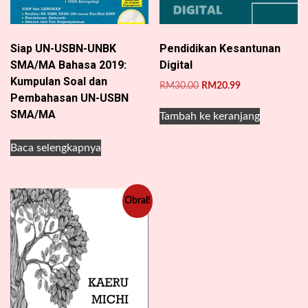
Siap UN-USBN-UNBK
Pendidikan Kesantunan
SMA/MA Bahasa 2019:
Digital
Kumpulan Soal dan
Harga
Harga
RM
30.00
RM
20.99
Pembahasan UN-USBN
aslinya
saat
SMA/MA
adalah:
ini
Tambah ke keranjang
RM30.00.
adalah:
RM20.99.
Baca selengkapnya
Obral!