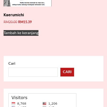
Kaerumichi
Harga
Harga
RM
20.00
RM
15.39
aslinya
saat
adalah:
ini
Tambah ke keranjang
RM20.00.
adalah:
RM15.39.
Cari
CARI