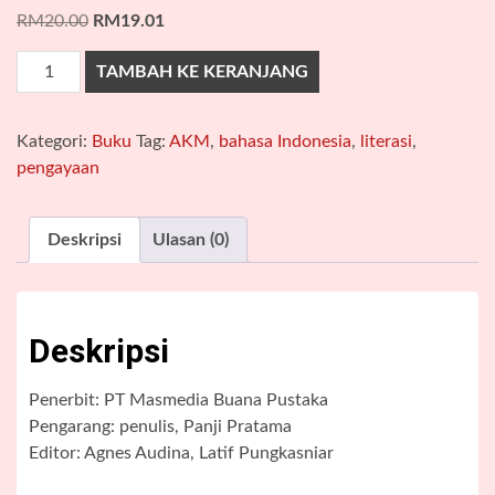
Harga
Harga
RM
20.00
RM
19.01
aslinya
saat
Kuantitas
TAMBAH KE KERANJANG
adalah:
ini
Tiga
RM20.00.
adalah:
Jenis
RM19.01.
Kategori:
Buku
Tag:
AKM
,
bahasa Indonesia
,
literasi
,
Teks
pengayaan
Prosa
untuk
Pembelajaran
Deskripsi
Ulasan (0)
AKM
SMA
Deskripsi
Penerbit: PT Masmedia Buana Pustaka
Pengarang: penulis, Panji Pratama
Editor: Agnes Audina, Latif Pungkasniar