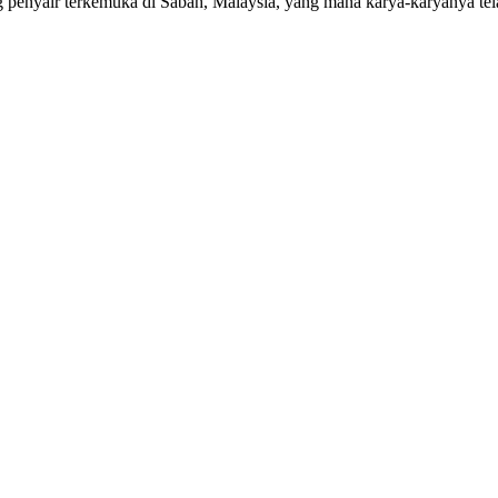
ir terkemuka di Sabah, Malaysia, yang mana karya-karyanya telah m