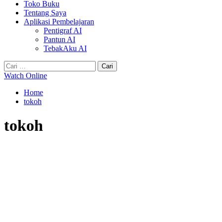
Toko Buku
Tentang Saya
Aplikasi Pembelajaran
Pentigraf AI
Pantun AI
TebakAku AI
Cari
untuk:
Watch Online
Home
tokoh
tokoh