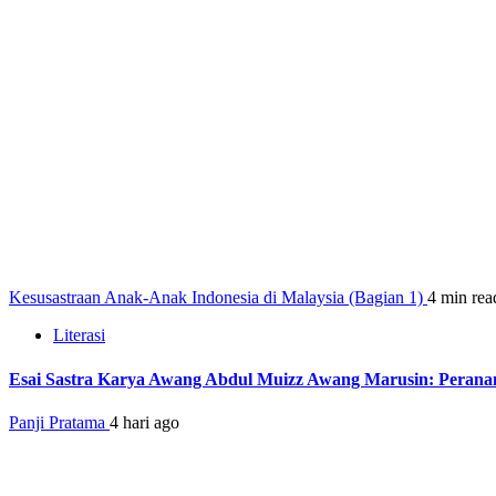
Kesusastraan Anak-Anak Indonesia di Malaysia (Bagian 1)
4 min rea
Literasi
Esai Sastra Karya Awang Abdul Muizz Awang Marusin: Peranan
Panji Pratama
4 hari ago