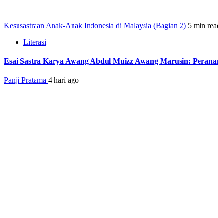
Kesusastraan Anak-Anak Indonesia di Malaysia (Bagian 2)
5 min rea
Literasi
Esai Sastra Karya Awang Abdul Muizz Awang Marusin: Peranan
Panji Pratama
4 hari ago