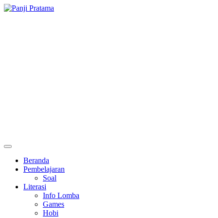
Skip
to
content
Primary
Menu
Beranda
Pembelajaran
Soal
Literasi
Info Lomba
Games
Hobi