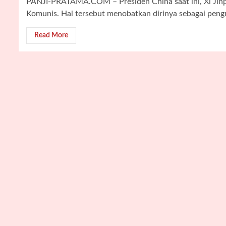
PANJI-PRATAMA.COM – Presiden China saat ini, Xi Jinpin
Komunis. Hal tersebut menobatkan dirinya sebagai pengu
Read More