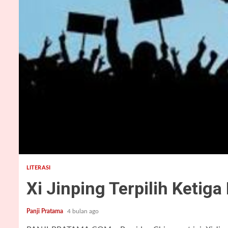
2 min read
LITERASI
Xi Jinping Terpilih Ketiga
Panji Pratama
4 bulan ago