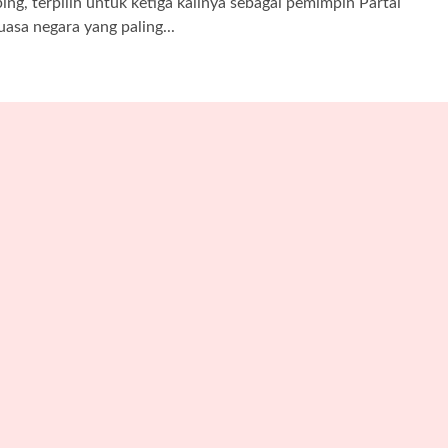
g, terpilih untuk ketiga kalinya sebagai pemimpin Partai
asa negara yang paling...