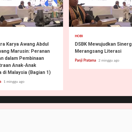
2 min read
HOBI
tra Karya Awang Abdul
DSBK Mewujudkan Sinergi
ang Marusin: Peranan
Merangsang Literasi
an dalam Pembinaan
Panji Pratama
2 minggu ago
traan Anak-Anak
 di Malaysia (Bagian 1)
ma
1 minggu ago