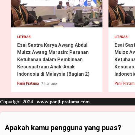
5 min read
4 min read
LITERASI
LITERASI
Esai Sastra Karya Awang Abdul
Esai Sas
Muizz Awang Marusin: Peranan
Muizz Aw
Ketuhanan dalam Pembinaan
Ketuhan
Kesusastraan Anak-Anak
Kesusas
Indonesia di Malaysia (Bagian 2)
Indonesia
Panji Pratama
7 hari ago
Panji Prata
Copyright 2024 |
www.panji-pratama.com
.
Apakah kamu pengguna yang puas?