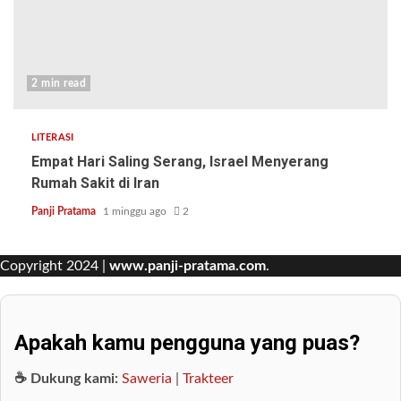
2 min read
LITERASI
Empat Hari Saling Serang, Israel Menyerang
Rumah Sakit di Iran
Panji Pratama
1 minggu ago
2
Copyright 2024 |
www.panji-pratama.com
.
Apakah kamu pengguna yang puas?
☕ Dukung kami:
Saweria
|
Trakteer