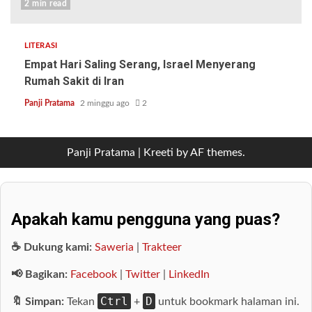
2 min read
LITERASI
Empat Hari Saling Serang, Israel Menyerang
Rumah Sakit di Iran
Panji Pratama
2 minggu ago
2
Panji Pratama
|
Kreeti
by AF themes.
Apakah kamu pengguna yang puas?
☕ Dukung kami:
Saweria
|
Trakteer
📢 Bagikan:
Facebook
|
Twitter
|
LinkedIn
Ctrl
D
🔖 Simpan:
Tekan
+
untuk bookmark halaman ini.