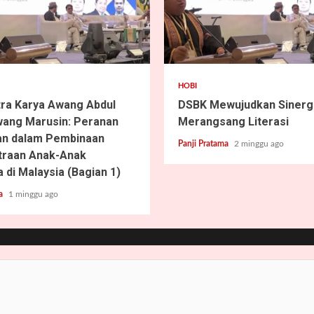
2 min read
HOBI
tra Karya Awang Abdul
DSBK Mewujudkan Sinergi
ang Marusin: Peranan
Merangsang Literasi
an dalam Pembinaan
Panji Pratama
2 minggu ago
traan Anak-Anak
 di Malaysia (Bagian 1)
ma
1 minggu ago