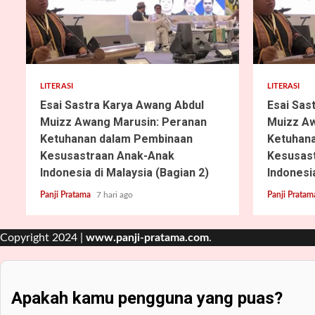
5 min read
4 min read
LITERASI
LITERASI
Esai Sastra Karya Awang Abdul
Esai Sas
Muizz Awang Marusin: Peranan
Muizz Aw
Ketuhanan dalam Pembinaan
Ketuhan
Kesusastraan Anak-Anak
Kesusas
Indonesia di Malaysia (Bagian 2)
Indonesia
Panji Pratama
7 hari ago
Panji Prata
Copyright 2024 |
www.panji-pratama.com
.
Apakah kamu pengguna yang puas?