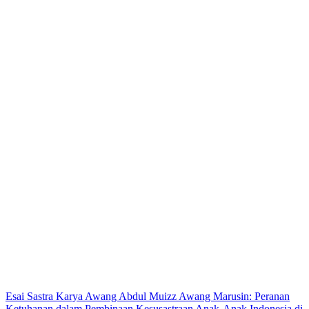
Esai Sastra Karya Awang Abdul Muizz Awang Marusin: Peranan
Ketuhanan dalam Pembinaan Kesusastraan Anak-Anak Indonesia di