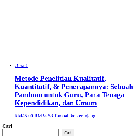
Obral!
Metode Penelitian Kualitatif,
Kuantitatif, & Penerapannya: Sebuah
Panduan untuk Guru, Para Tenaga
Kependidikan, dan Umum
Harga
Harga
RM
45.00
RM
34.58
Tambah ke keranjang
aslinya
saat
Cari
adalah:
ini
RM45.00.
adalah:
Cari