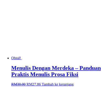
Obral!
Menulis Dengan Merdeka – Panduan
Praktis Menulis Prosa Fiksi
Harga
Harga
RM
30.00
RM
27.86
Tambah ke keranjang
aslinya
saat
adalah:
ini
RM30.00.
adalah:
RM27.86.