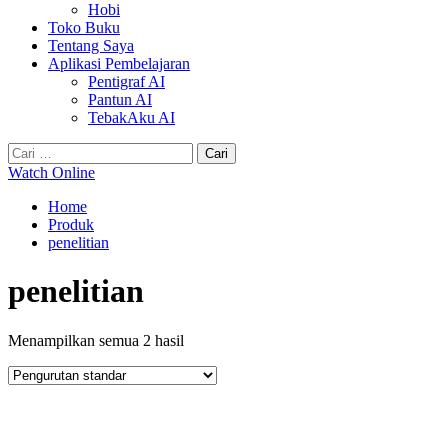
Hobi
Toko Buku
Tentang Saya
Aplikasi Pembelajaran
Pentigraf AI
Pantun AI
TebakAku AI
Cari
untuk:
Watch Online
Home
Produk
penelitian
penelitian
Menampilkan semua 2 hasil