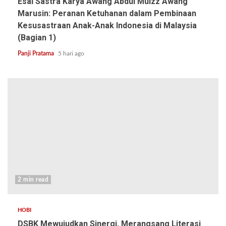
Esai Sastra Karya Awang Abdul Muizz Awang
Marusin: Peranan Ketuhanan dalam Pembinaan
Kesusastraan Anak-Anak Indonesia di Malaysia
(Bagian 1)
Panji Pratama
5 hari ago
2 min read
HOBI
DSBK Mewujudkan Sinergi, Merangsang Literasi