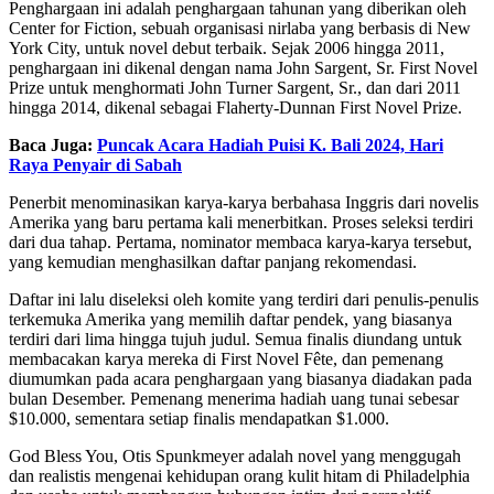
Penghargaan ini adalah penghargaan tahunan yang diberikan oleh
Center for Fiction, sebuah organisasi nirlaba yang berbasis di New
York City, untuk novel debut terbaik. Sejak 2006 hingga 2011,
penghargaan ini dikenal dengan nama John Sargent, Sr. First Novel
Prize untuk menghormati John Turner Sargent, Sr., dan dari 2011
hingga 2014, dikenal sebagai Flaherty-Dunnan First Novel Prize.
Baca Juga:
Puncak Acara Hadiah Puisi K. Bali 2024, Hari
Raya Penyair di Sabah
Penerbit menominasikan karya-karya berbahasa Inggris dari novelis
Amerika yang baru pertama kali menerbitkan. Proses seleksi terdiri
dari dua tahap. Pertama, nominator membaca karya-karya tersebut,
yang kemudian menghasilkan daftar panjang rekomendasi.
Daftar ini lalu diseleksi oleh komite yang terdiri dari penulis-penulis
terkemuka Amerika yang memilih daftar pendek, yang biasanya
terdiri dari lima hingga tujuh judul. Semua finalis diundang untuk
membacakan karya mereka di First Novel Fête, dan pemenang
diumumkan pada acara penghargaan yang biasanya diadakan pada
bulan Desember. Pemenang menerima hadiah uang tunai sebesar
$10.000, sementara setiap finalis mendapatkan $1.000.
God Bless You, Otis Spunkmeyer adalah novel yang menggugah
dan realistis mengenai kehidupan orang kulit hitam di Philadelphia