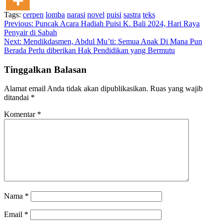
Tags:
cerpen
lomba
narasi
novel
puisi
sastra
teks
Continue
Previous:
Puncak Acara Hadiah Puisi K. Bali 2024, Hari Raya
Penyair di Sabah
Reading
Next:
Mendikdasmen, Abdul Mu’ti: Semua Anak Di Mana Pun
Berada Perlu diberikan Hak Pendidikan yang Bermutu
Tinggalkan Balasan
Alamat email Anda tidak akan dipublikasikan.
Ruas yang wajib
ditandai
*
Komentar
*
Nama
*
Email
*