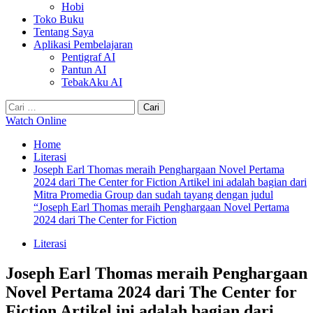
Hobi
Toko Buku
Tentang Saya
Aplikasi Pembelajaran
Pentigraf AI
Pantun AI
TebakAku AI
Cari
untuk:
Watch Online
Home
Literasi
Joseph Earl Thomas meraih Penghargaan Novel Pertama
2024 dari The Center for Fiction Artikel ini adalah bagian dari
Mitra Promedia Group dan sudah tayang dengan judul
“Joseph Earl Thomas meraih Penghargaan Novel Pertama
2024 dari The Center for Fiction
Literasi
Joseph Earl Thomas meraih Penghargaan
Novel Pertama 2024 dari The Center for
Fiction Artikel ini adalah bagian dari