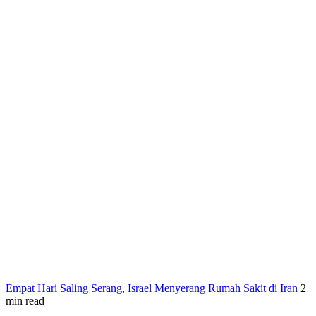
Empat Hari Saling Serang, Israel Menyerang Rumah Sakit di Iran
2
min read