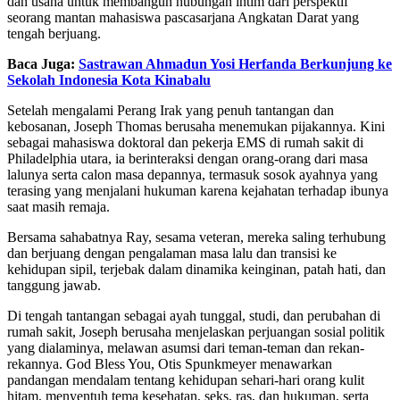
dan usaha untuk membangun hubungan intim dari perspektif
seorang mantan mahasiswa pascasarjana Angkatan Darat yang
tengah berjuang.
Baca Juga:
Sastrawan Ahmadun Yosi Herfanda Berkunjung ke
Sekolah Indonesia Kota Kinabalu
Setelah mengalami Perang Irak yang penuh tantangan dan
kebosanan, Joseph Thomas berusaha menemukan pijakannya. Kini
sebagai mahasiswa doktoral dan pekerja EMS di rumah sakit di
Philadelphia utara, ia berinteraksi dengan orang-orang dari masa
lalunya serta calon masa depannya, termasuk sosok ayahnya yang
terasing yang menjalani hukuman karena kejahatan terhadap ibunya
saat masih remaja.
Bersama sahabatnya Ray, sesama veteran, mereka saling terhubung
dan berjuang dengan pengalaman masa lalu dan transisi ke
kehidupan sipil, terjebak dalam dinamika keinginan, patah hati, dan
tanggung jawab.
Di tengah tantangan sebagai ayah tunggal, studi, dan perubahan di
rumah sakit, Joseph berusaha menjelaskan perjuangan sosial politik
yang dialaminya, melawan asumsi dari teman-teman dan rekan-
rekannya. God Bless You, Otis Spunkmeyer menawarkan
pandangan mendalam tentang kehidupan sehari-hari orang kulit
hitam, menyentuh tema kesehatan, seks, ras, dan hukuman, serta