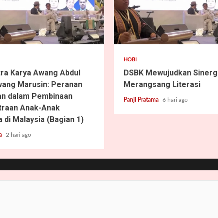
2 min read
HOBI
tra Karya Awang Abdul
DSBK Mewujudkan Sinergi
ang Marusin: Peranan
Merangsang Literasi
an dalam Pembinaan
Panji Pratama
6 hari ago
traan Anak-Anak
 di Malaysia (Bagian 1)
ma
2 hari ago