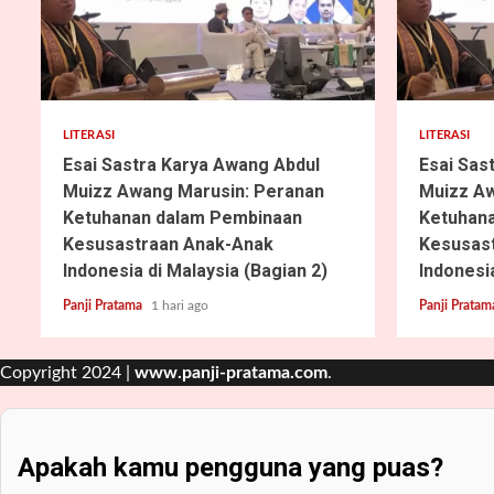
5 min read
4 min read
LITERASI
LITERASI
Esai Sastra Karya Awang Abdul
Esai Sas
Muizz Awang Marusin: Peranan
Muizz Aw
Ketuhanan dalam Pembinaan
Ketuhan
Kesusastraan Anak-Anak
Kesusas
Indonesia di Malaysia (Bagian 2)
Indonesia
Panji Pratama
1 hari ago
Panji Prata
Copyright 2024 |
www.panji-pratama.com
.
Apakah kamu pengguna yang puas?