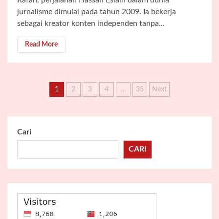
jurnalisme dimulai pada tahun 2009. Ia bekerja
sebagai kreator konten independen tanpa...
Read More
Paginasi
1
2
3
4
…
35
Next
pos
Cari
CARI