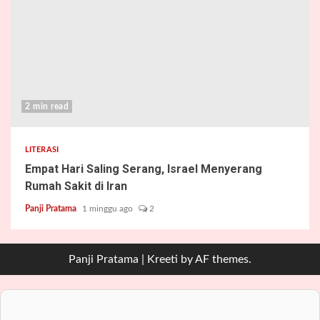
2 min read
LITERASI
Empat Hari Saling Serang, Israel Menyerang
Rumah Sakit di Iran
Panji Pratama
1 minggu ago
2
Panji Pratama
|
Kreeti
by AF themes.